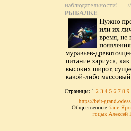
наблюдательности!
/
РЫБАЛКЕ
Нужно пре
или их ли
время, не
появления
муравьев-древоточцев
питание хариуса, как
высоких широт, сущес
какой-либо массовый
Страницы: 1
2
3
4
5
6
7
8
9
https://beit-grand.odess
Общественные
бани Яро
гоцык Алексей 