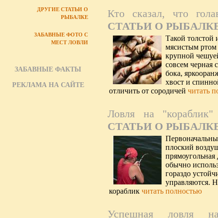
ДРУГИЕ СТАТЬИ О
Кто сказал, что гол
РЫБАЛКЕ
СТАТЬИ О РЫБАЛК
ЗАБАВНЫЕ ФОТО С
Такой толстой 
МЕСТ ЛОВЛИ
мясистым ртом
крупной чешуей
совсем черная 
ЗАБАВНЫЕ ФАКТЫ
бока, яркооран
хвост и спинно
РЕКЛАМА НА САЙТЕ
отличить от сородичей
читать п
Ловля на "кораблик"
СТАТЬИ О РЫБАЛК
Первоначальны
плоский возду
прямоугольная 
обычно исполь
гораздо устойч
управляются. 
кораблик
читать полностью
Успешная ловля н