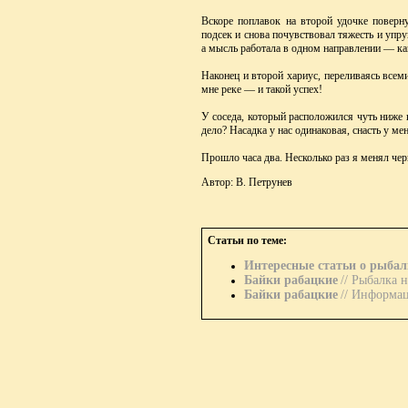
Вскоре поплавок на второй удочке поверн
подсек и снова почувствовал тяжесть и упр
а мысль работала в одном направлении — как
Наконец и второй хариус, переливаясь всем
мне реке — и такой успех!
У соседа, который расположился чуть ниже п
дело? Насадка у нас одинаковая, снасть у мен
Прошло часа два. Несколько раз я менял чер
Автор: В. Петрунев
Статьи по теме:
Интересные статьи о рыбал
Байки рабацкие
//
Рыбалка н
Байки рабацкие
//
Информаци