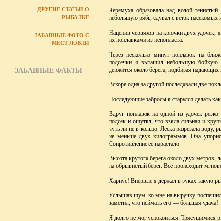
ДРУГИЕ СТАТЬИ О
Черемуха образовала над водой тенистый 
РЫБАЛКЕ
небольшую рябь, сдувал с веток насекомых и
Нацепив червяков на крючки двух удочек, я
ЗАБАВНЫЕ ФОТО С
их поплавками из пенопласта.
МЕСТ ЛОВЛИ
Через несколько минут поплавок на ближ
подсечки я вытащил небольшую бойкую р
держится около берега, подбирая падающих 
ЗАБАВНЫЕ ФАКТЫ
Вскоре одна за другой последовали две покл
Последующие забросы я старался делать как 
Вдруг поплавок на одной из удочек резко 
подсек и ощутил, что взяла сильная и круп
чуть ли не в кольцо. Леска разрезала воду, 
не меньше двух килограммов. Она упорно 
Сопротивление ее нарастало.
Высота крутого берега около двух метров, 
на обрывистый берег. Все происходит мгновен
Хариус! Впервые я держал в руках такую ры
Услышав шум. ко мне на выручку поспешил 
заметил, что поймать его — большая удача!
Я долго не мог успокоиться. Трясущимися ру