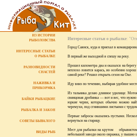
ИЗ ИСТОРИИ
Интересные статьи о рыбалке
: "От
РЫБОЛОВСТВА
Город Саянск, куда я приехал в командиров
ИНТЕРЕСНЫЕ СТАТЬИ
О РЫБАЛКЕ
В первый же выходной я спешу на реку.
Прошел километра два и оказался на берегу
РАЗНОВИДНОСТИ
неплохо ловится карась, но особенно хорош 
СНАСТЕЙ
самой реке? Решил открыть сезон на Оке.
НАЖИВКА И
Иду вниз по течению, выбирая удобное мест
ПРИКОРМКА
Из тальника делаю длинное удилище. Мото
свинцовая дробинка — вот и вес, что нужно
БАЙКИ РЫБАЦКИЕ
юркие черви, которых обычно можно найти
черемухи, под сгнившими листьями с трудо
РЫБАЛКА И ЗАКОН
Первые забросы оказались пустыми. Нескол
вернуться на старицу.
СОВЕТЫ БЫВАЛОГО
Мест для рыбалки на крутом обрывистом б
ВИДЫ РЫБ
небольшой заводи около овражка, у пышно ц