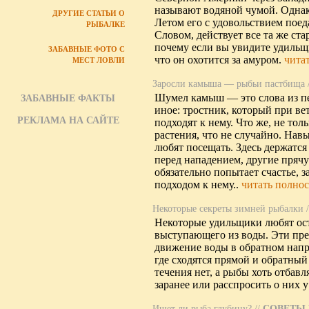
называют водяной чумой. Однако
ДРУГИЕ СТАТЬИ О
Летом его с удовольствием поед
РЫБАЛКЕ
Словом, действует все та же ста
почему если вы увидите удильщи
ЗАБАВНЫЕ ФОТО С
что он охотится за амуром.
чита
МЕСТ ЛОВЛИ
Заросли камыша — рыбьи пастбища
Шумел камыш — это слова из пес
ЗАБАВНЫЕ ФАКТЫ
иное: тростник, который при ве
РЕКЛАМА НА САЙТЕ
подходят к нему. Что же, не тол
растения, что не случайно. Нав
любят посещать. Здесь держатся
перед нападением, другие пряч
обязательно попытает счастье,
подходом к нему..
читать полно
Некоторые секреты зимней рыбалки
/
Некоторые удильщики любят ост
выступающего из воды. Эти пр
движение воды в обратном напр
где сходятся прямой и обратны
течения нет, а рыбы хоть отбавл
заранее или расспросить о них
Ищет ли рыба глубину?
//
СОВЕТЫ