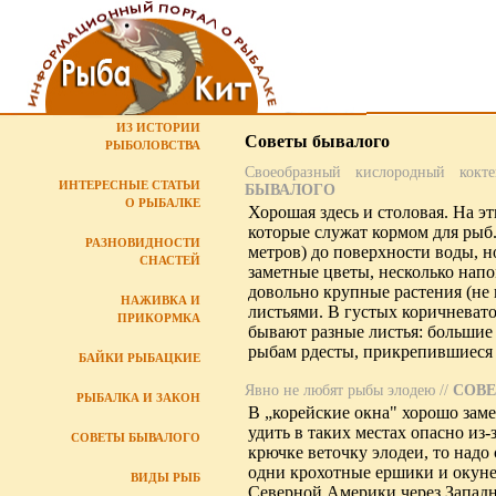
ИЗ ИСТОРИИ
Советы бывалого
РЫБОЛОВСТВА
Своеобразный кислородный кокт
ИНТЕРЕСНЫЕ СТАТЬИ
БЫВАЛОГО
О РЫБАЛКЕ
Хорошая здесь и столовая. На э
которые служат кормом для рыб.
РАЗНОВИДНОСТИ
метров) до поверхности воды, 
СНАСТЕЙ
заметные цветы, несколько на
довольно крупные растения (не 
НАЖИВКА И
листьями. В густых коричневато
ПРИКОРМКА
бывают разные листья: большие
рыбам рдесты, прикрепившиеся
БАЙКИ РЫБАЦКИЕ
Явно не любят рыбы элодею
//
СОВ
РЫБАЛКА И ЗАКОН
В „корейские окна" хорошо замет
удить в таких местах опасно из
СОВЕТЫ БЫВАЛОГО
крючке веточку элодеи, то надо
одни крохотные ершики и окуне
ВИДЫ РЫБ
Северной Америки через Западну