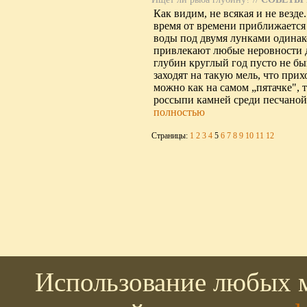
Как видим, не всякая и не везде
время от времени приближается 
воды под двумя лунками одинако
привлекают любые неровности 
глубин круглый год пусто не бы
заходят на такую мель, что прих
можно как на самом „пятачке",
россыпи камней среди песчаной
полностью
Страницы:
1
2
3
4
5
6
7
8
9
10
11
12
Использование любых м